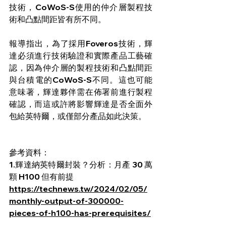
技術，CoWoS-S使用的仲介層製程技
術和凸點間距皆有所不同。
報導指出，為了採用Foveros技術，輝
達必須進行技術驗證和實際產品工藝確
認，因為仲介層的製程技術和凸點間距
與台積電的CoWoS-S不同。這也可能
意味著，輝達夥伴需在佈署前進行製程
確認，而這或許將影響輝達是否全面外
包給英特爾，或僅部分產品如此決策。
參考資料：
1.輝達納英特爾封裝？分析：月產 30 萬
顆 H100 但有前提
https://technews.tw/2024/02/05/
monthly-output-of-300000-
pieces-of-h100-has-prerequisites/