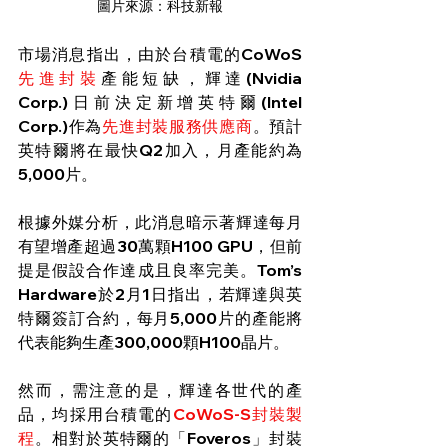
圖片來源：科技新報
市場消息指出，由於台積電的CoWoS
先進封裝
產能短缺，輝達(Nvidia 
Corp.)日前決定新增英特爾(Intel 
Corp.)作為
先進封裝服務供應商
。預計
英特爾將在最快Q2加入，月產能約為
5,000片。
根據外媒分析，此消息暗示著輝達每月
有望增產超過30萬顆H100 GPU，但前
提是假設合作達成且良率完美。Tom’s 
Hardware於2月1日指出，若輝達與英
特爾簽訂合約，每月5,000片的產能將
代表能夠生產300,000顆H100晶片。
然而，需注意的是，輝達各世代的產
品，均採用台積電的
CoWoS-S封裝製
程
。相對於英特爾的「Foveros」封裝