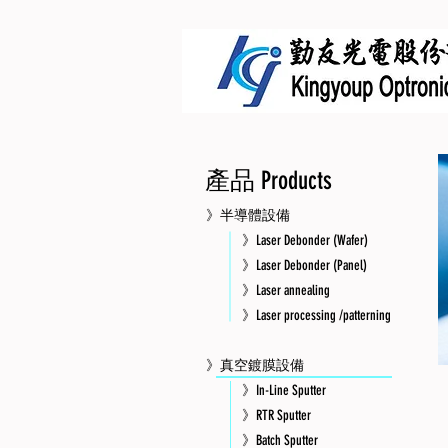
產品 Products
》半導體設備
》Laser Debonder (Wafer)
》Laser Debonder (Panel)
》Laser annealing
》Laser processing /patterning
》真空鍍膜設備
》In-Line Sputter
》RTR Sputter
》Batch Sputter