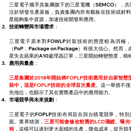
三星電子攜手其集團旗下的三星電機（SEMCO），共
注於研發生產基板，負責集團內所有載板在技術或材料
星能夠集中資源，加速技術開發和應用。
技術轉變與市場需求
：
三星電子原本對FOWLP封裝技術的態度較為消極
（PoP，Package on Package）有很大信心。
星失去蘋果的A10處理器訂單，三星開始轉變態度，積極
應用與量產
：
三星集團於2018年開始將FOPLP技術應用於自家智慧型手
裝中，這是FOPLP技術的全球首次量產
。這一舉措不僅
先地位，也顯示了其在實際產品中的應用能力。
市場競爭與未來規劃
：
三星電子的FOPLP技術布局旨在與台積電競爭，特
面。業界猜測，
三星可能會修改較舊的LCD濺鍍、曝光
程
，這樣可以達到更大面積的生產，降低成本，提升競