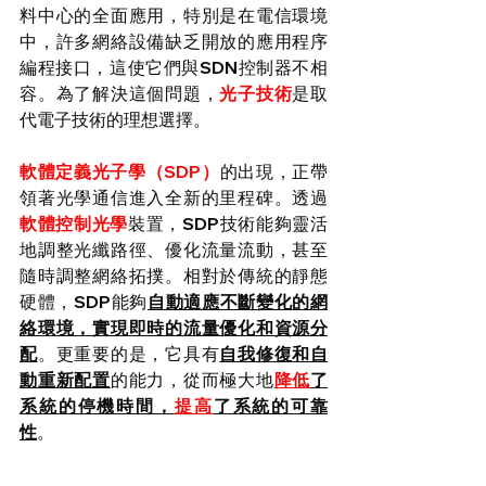
料中心的全面應用，特別是在電信環境
中，許多網絡設備缺乏開放的應用程序
編程接口，這使它們與SDN控制器不相
容。為了解決這個問題，
光子技術
是取
代電子技術的理想選擇。
軟體定義光子學（SDP）
的出現，正帶
領著光學通信進入全新的里程碑。透過
軟體控制光學
裝置，SDP技術能夠靈活
地調整光纖路徑、優化流量流動，甚至
隨時調整網絡拓撲。相對於傳統的靜態
硬體，SDP能夠
自動適應不斷變化的網
絡環境，實現即時的流量優化和資源分
配
。更重要的是，它具有
自我修復和自
動重新配置
的能力，從而極大地
降低
了
系統的停機時間，
提高
了系統的可靠
性
。