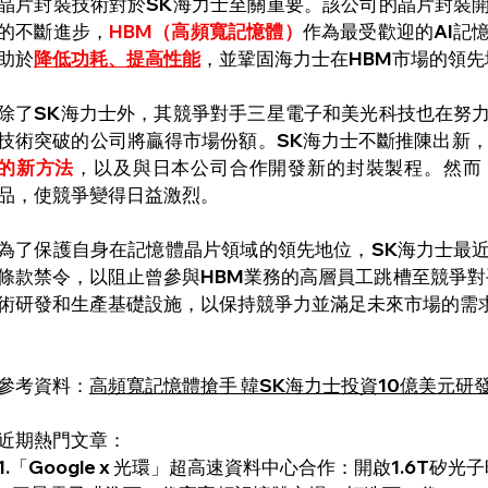
晶片封裝技術對於SK海力士至關重要。該公司的晶片封裝
的不斷進步，
HBM（高頻寬記憶體）
作為最受歡迎的AI記
助於
降低功耗、提高性能
，並鞏固海力士在HBM市場的領先
除了SK海力士外，其競爭對手三星電子和美光科技也在努
技術突破的公司將贏得市場份額。SK海力士不斷推陳出新
的新方法
，以及與日本公司合作開發新的封裝製程。然而
品，使競爭變得日益激烈。
為了保護自身在記憶體晶片領域的領先地位，SK海力士最
條款禁令，以阻止曾參與HBM業務的高層員工跳槽至競爭對
術研發和生產基礎設施，以保持競爭力並滿足未來市場的需
參考資料：
高頻寬記憶體搶手 韓SK海力士投資10億美元研
近期熱門文章：
1.
「Google x 光環」超高速資料中心合作：開啟1.6T矽光子