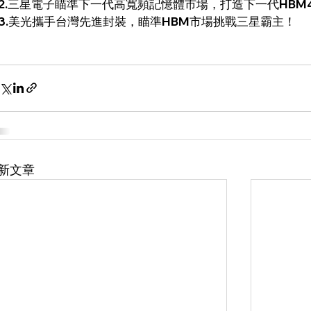
2.
三星電子瞄準下一代高寬頻記憶體市場，打造下一代HBM
3.
美光攜手台灣先進封裝，瞄準HBM市場挑戰三星霸主！ 
新文章