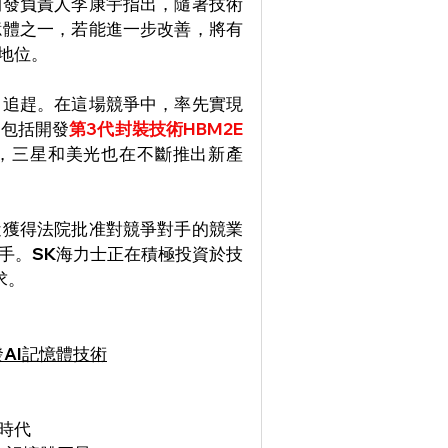
開發負責人李康宇指出，隨著技術
憶體之一，若能進一步改善，將有
地位。
力追趕。在這場競爭中，率先實現
，包括開發
第3代封裝技術HBM2E
，三星和美光也在不斷推出新產
近獲得法院批准對競爭對手的競業
手。SK海力士正在積極投資於技
求。
發AI記憶體技術
時代 