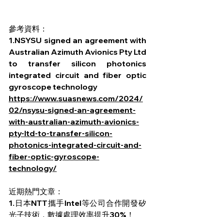
參考資料：
1.NSYSU signed an agreement with 
Australian Azimuth Avionics Pty Ltd 
to transfer silicon photonics 
integrated circuit and fiber optic 
gyroscope technology
https://www.suasnews.com/2024/
02/nsysu-signed-an-agreement-
with-australian-azimuth-avionics-
pty-ltd-to-transfer-silicon-
photonics-integrated-circuit-and-
fiber-optic-gyroscope-
technology/
近期熱門文章：
1.
日本NTT攜手Intel等公司合作開發矽
光子技術，數據處理效率提升30%！