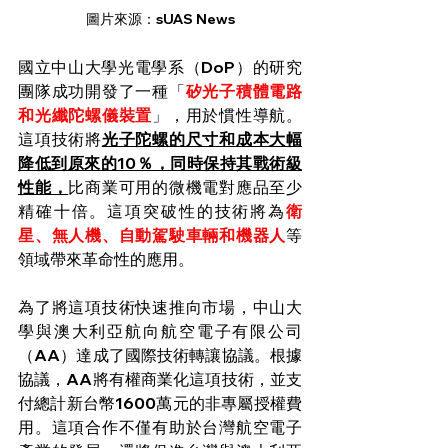
圖片來源：sUAS News
國立中山大學光電學系（DoP）的研究
團隊成功開發了一種「
矽光子積體電路
和光纖陀螺儀裝置
」，用於慣性導航。
這項技術將
光子陀螺的尺寸和成本大幅
降低到原來的10％，同時保持其戰術級
性能，
比商業可用的微機電對應品至少
精確十倍。這項突破性的技術將為
衛
星、無人機、自動駕駛車輛和機器人
等
領域帶來革命性的應用。
為了將這項技術快速推向市場，中山大
學與澳大利亞航向航空電子有限公司
（AA）達成了國際技術轉讓協議。根據
協議，AA將有權商業化這項技術，並支
付總計新台幣1600萬元的非專屬授權費
用。這項合作不僅有助於台灣航空電子