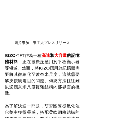
圖片來源：
東工大プレスリリース
IGZO-TFT作為一種
高速
和
大容量
的記憶
體材料
，正在被廣泛應用於平板顯示器
等領域。然而，將IGZO應用於記憶體需
要將其微細化至數奈米尺度，這就需要
解決接觸電阻的問題。傳統方法往往難
以適應奈米尺度複雜結構內部界面的挑
戰。
為了解決這一問題，研究團隊從氫化催
化劑中獲得靈感，搭配柔軟網格結構的