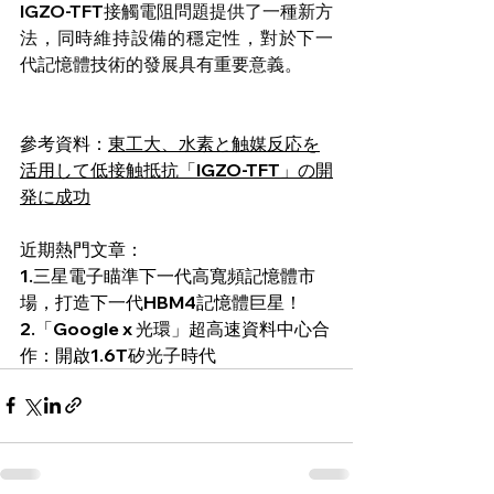
IGZO-TFT接觸電阻問題提供了一種新方
法，同時維持設備的穩定性，對於下一
代記憶體技術的發展具有重要意義。
參考資料：
東工大、水素と触媒反応を
活用して低接触抵抗「IGZO-TFT」の開
発に成功
近期熱門文章：
1.
三星電子瞄準下一代高寬頻記憶體市
場，打造下一代HBM4記憶體巨星！
2.
「Google x 光環」超高速資料中心合
作：開啟1.6T矽光子時代 