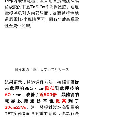
鈀作為最佳電極，並采用直流濺鍍法易
於成膜的非晶ZnSiOx作為保護膜。通過
電極將氫引入內部界面，從而選擇性地
還原電極-半導體界面，同時生成高導電
性金屬中間層。
圖片來源：
東工大プレスリリース
結果顯示，通過這種方法，接觸電阻
從
未處理的
3kΩ・
cm
降低
到處理後的
6Ω
・cm，改善了
近500倍
，
晶體管的
電界效應遷移率也
提高
到了
20cm2/Vs
。這一發現對製造高質量的
TFT接觸界面具有重要意義，也為解決