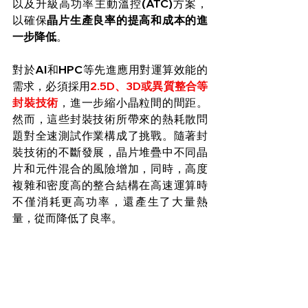
以及升級高功率主動溫控(ATC)方案，
以確保
晶片生產良率的提高和成本的進
一步降低
。
對於AI和HPC等先進應用對運算效能的
需求，必須採用
2.5D、3D或異質整合等
封裝技術
，進一步縮小晶粒間的間距。
然而，這些封裝技術所帶來的熱耗散問
題對全速測試作業構成了挑戰。隨著封
裝技術的不斷發展，晶片堆疊中不同晶
片和元件混合的風險增加，同時，高度
複雜和密度高的整合結構在高速運算時
不僅消耗更高功率，還產生了大量熱
量，從而降低了良率。