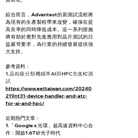
綜合而言，Advantest的新測試流程將
為現有的生產製程帶來改變，確保在提
高良率的同時降低成本。這一系列措施
將有助於應對先進應用對晶片測試的日
益嚴苛要求，為行業的持續發展提供強
大支持。
參考資料：
1.晶粒級分類機瞄準AI與HPC先進IC測
試 
https://www.eettaiwan.com/20240
219nt31-device-handler-and-atc-
for-ai-and-hpc/
近期熱門文章：
1.
「Google x 光環」超高速資料中心合
作：開啟1.6T矽光子時代