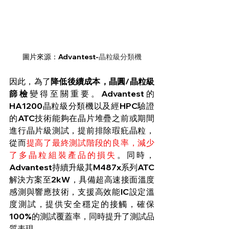
圖片來源：Advantest-
晶粒級分類機
因此，為了
降低後續成本，晶圓/晶粒級
篩檢
變得至關重要。Advantest的
HA1200晶粒級分類機以及經HPC驗證
的ATC技術能夠在晶片堆疊之前或期間
進行晶片級測試，提前排除瑕疪晶粒，
從而
提高了最終測試階段的良率，減少
了多晶粒組裝產品的損失
。同時，
Advantest持續升級其M487x系列ATC
解決方案至2kW，具備超高速接面溫度
感測與響應技術，支援高效能IC設定溫
度測試，提供安全穩定的接觸，確保
100%的測試覆蓋率，同時提升了測試品
質表現。