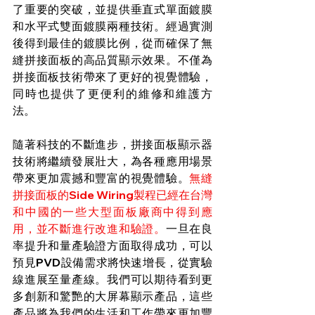
了重要的突破，並提供垂直式單面鍍膜
和水平式雙面鍍膜兩種技術。經過實測
後得到最佳的鍍膜比例，從而確保了無
縫拼接面板的高品質顯示效果。不僅為
拼接面板技術帶來了更好的視覺體驗，
同時也提供了更便利的維修和維護方
法。
隨著科技的不斷進步，拼接面板顯示器
技術將繼續發展壯大，為各種應用場景
帶來更加震撼和豐富的視覺體驗。
無縫
拼接面板的Side Wiring製程已經在台灣
和中國的一些大型面板廠商中得到應
用，並不斷進行改進和驗證。
一旦在良
率提升和量產驗證方面取得成功，可以
預見PVD設備需求將快速增長，從實驗
線進展至量產線。我們可以期待看到更
多創新和驚艷的大屏幕顯示產品，這些
產品將為我們的生活和工作帶來更加豐