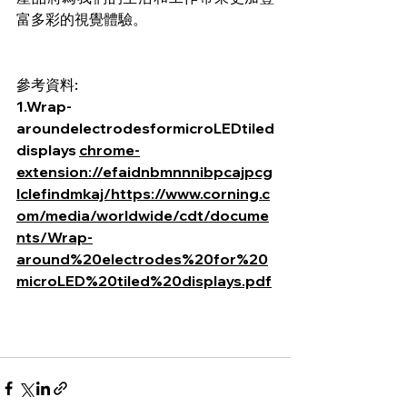
富多彩的視覺體驗。
參考資料:
1.Wrap-
aroundelectrodesformicroLEDtiled
displays 
chrome-
extension://efaidnbmnnnibpcajpcg
lclefindmkaj/https://www.corning.c
om/media/worldwide/cdt/docume
nts/Wrap-
around%20electrodes%20for%20
microLED%20tiled%20displays.pdf