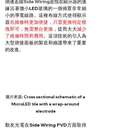
側邊走線
Side Wiring
是指在顯示器的邊
緣沿著微小LED玻璃的一側佈置非常細
小的導電線路。這種布線方式使得顯示
器
在維修時更加便捷，只需更換特定模
塊即可，無需整台更換
，從而
大大
減少
了維修時間和費用
。這項技術的引入為
大型拼接面板的製造和維護帶來了重要
的改進。
圖片來源: Cross sectional schematic of a 
MicroLED tile with a wrap-around 
electrode
勤友光電在Side Wiring PVD方面取得