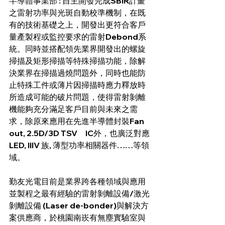
半導體事業部 : 自主開發完成SBIR計畫
之雷射功率與光斑自動校準機制，在既
有的技術基礎之上，開發出更符合客戶
量產製程或監控要求的雷射Debond系
統。同時並搭配領先業界開發出的螺旋
掃描及矩形掃描等特殊掃描功能，除解
決業界在掃描過燒問題外，同時也能防
止特殊工件或薄片因掃描時應力釋放時
所造成可能的破片問題，使得雷射剝離
機能夠充分滿足客戶目前與未來之需
求，除原來應用在先進半導體封裝Fan 
out, 2.5D/3D TSV　IC外，也廣泛對應
LED, IIIV 族, 薄型功率相關器件……等領
域。
勤友光電目前是業界跨各種領域與應用
並製程之最有經驗的雷射剝離設備/激光
剝離設備 (Laser de-bonder)與解決方
案供應商，於桃園南崁有無塵實驗室與