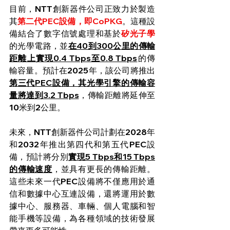
目前，NTT創新器件公司正致力於製造
其
第二代PEC設備，即CoPKG
。這種設
備結合了數字信號處理和基於
矽光子學
的光學電路，並
在40到300公里的傳輸
距離上實現0.4 Tbps至0.8 Tbps
的傳
輸容量。預計在2025年，該公司將推出
第三代PEC設備，其光學引擎的傳輸容
量將達到3.2 Tbps
，傳輸距離將延伸至
10米到2公里。
未來，NTT創新器件公司計劃在2028年
和2032年推出第四代和第五代PEC設
備，預計將分別
實現5 Tbps和15 Tbps
的傳輸速度
，並具有更長的傳輸距離。
這些未來一代PEC設備將不僅應用於通
信和數據中心互連設備，還將運用於數
據中心、服務器、車輛、個人電腦和智
能手機等設備，為各種領域的技術發展