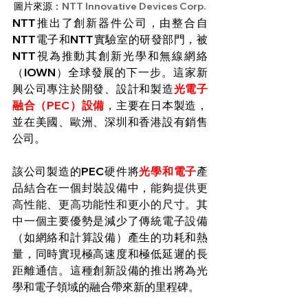
圖片來源：
NTT Innovative Devices Corp.
NTT推出了創新器件公司，由整合自
NTT電子和NTT實驗室的研發部門，被
NTT視為推動其創新光學和無線網絡
（IOWN）全球發展的下一步。這家新
興公司專注於開發、設計和製造
光電子
融合（PEC）設備
，主要在日本製造，
並在美國、歐洲、深圳和香港設有銷售
公司。
該公司製造的PEC硬件將
光學和電子
產
品結合在一個封裝設備中，
能夠提供更
高性能、更高功能性和更小的尺寸。
其
中一個主要優勢是減少了傳統電子設備
（如網絡和計算設備）產生的功耗和熱
量，同時實現極高速度和極低延遲的長
距離通信。這種創新設備的推出將為光
學和電子領域的融合帶來新的里程碑。