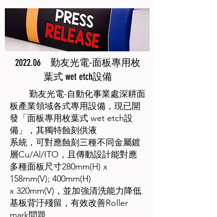
2022.06 勤友光電-面板專用枚
葉式 wet etch設備
勤友光電-自動化事業處深耕面
板產業領域各式專用設備，現已開
發「面板專用枚葉式 wet etch設
備」，其獨特蝕刻供液
系統，可對應蝕刻三種不同金屬鍍
層Cu/Al/ITO，且傳動設計能對應
多種面板尺寸280mm(H) x
158mm(V); 400mm(H)
x 320mm(V)，並加強清洗能力降低
基板背汙殘留，有效改善Roller
mark問題。