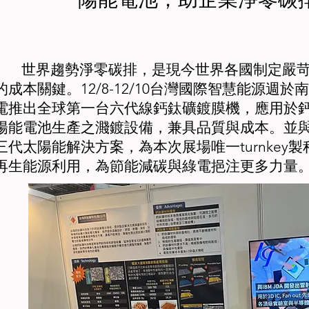
世界趨勢淨零碳排，是現今世界各國制定嚴苛
的成本關鍵。12/8-12/10台灣國際智慧能源週
電推出全球第一台六代線鈣鈦礦鍍膜機，應用於鈣鈦礦及HIT
陽能電池生產之濺鍍設備，兼具品質與成本。並
三代太陽能解決方案，為本次展場唯一turnkey
再生能源利用，為節能減碳與綠電挹注更多力量