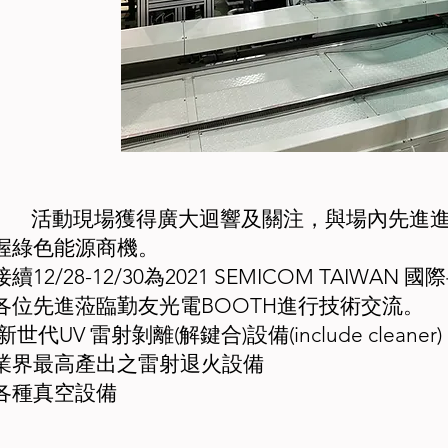
活動現場獲得廣大迴響及關注，與場內先進進
握綠色能源商機。
接續12/28-12/30為2021 SEMICOM TAIW
各位先進蒞臨勤友光電BOOTH進行技術交流。
新世代UV 雷射剝離(解鍵合)設備(include cleaner)
業界最高產出之雷射退火設備
各種真空設備